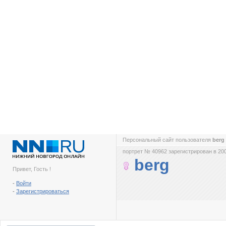
Персональный сайт пользователя
berg
портрет № 40962 зарегистрирован в 200
berg
Привет, Гость !
-
Войти
-
Зарегистрироваться