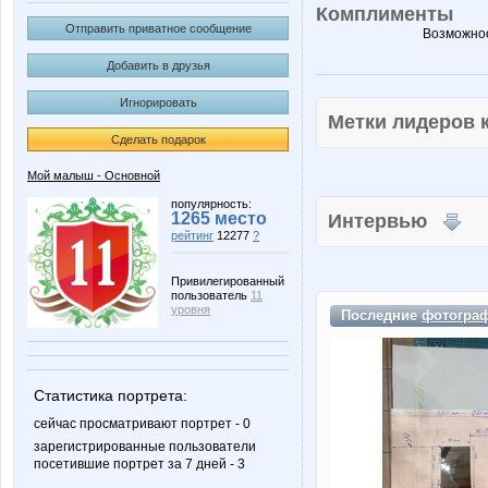
Комплименты
Отправить приватное сообщение
Возможнос
Добавить в друзья
Игнорировать
Метки лидеров
Сделать подарок
Мой малыш - Основной
популярность:
1265 место
Интервью
рейтинг
12277
?
Привилегированный
пользователь
11
уровня
Последние
фотогра
Статистика портрета:
сейчас просматривают портрет - 0
зарегистрированные пользователи
посетившие портрет за 7 дней - 3