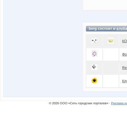
berg состоит в
клуба
КО
Фо
Re
Кл
© 2026 ООО «Сеть городских порталов» ·
Реклама н